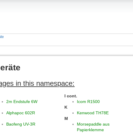
äte
eräte
ages in this namespace:
I cont.
2m Endstufe 6W
Icom R1500
K
Alphapoc 602R
Kenwood TH78E
M
Baofeng UV-3R
Morsepaddle aus
Papierklemme