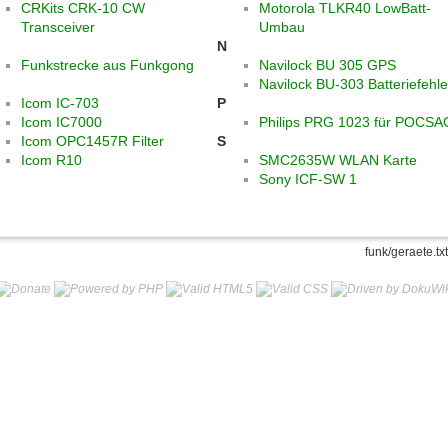
CRKits CRK-10 CW
Motorola TLKR40 LowBatt-
Transceiver
Umbau
N
Funkstrecke aus Funkgong
Navilock BU 305 GPS
Navilock BU-303 Batteriefehle
Icom IC-703
P
Icom IC7000
Philips PRG 1023 für POCSA
Icom OPC1457R Filter
S
Icom R10
SMC2635W WLAN Karte
Sony ICF-SW 1
funk/geraete.txt