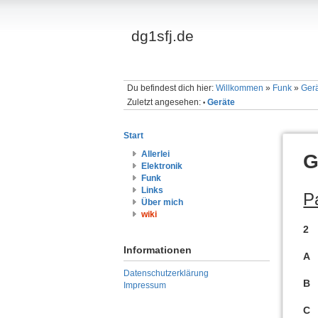
dg1sfj.de
Du befindest dich hier:
Willkommen
»
Funk
»
Ger
Zuletzt angesehen:
Geräte
•
Start
Allerlei
G
Elektronik
Funk
Links
P
Über mich
wiki
2
Informationen
A
Datenschutzerklärung
B
Impressum
C