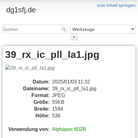
zum Inhalt springen
dg1sfj.de
>
39_rx_ic_pll_la1.jpg
Datum:
2025/01/03 11:32
Dateiname:
39_rx_ic_pll_la1.jpg
Format:
JPEG
Größe:
55KB
Breite:
1594
Höhe:
536
Verwendung von:
Alphapoc 602R