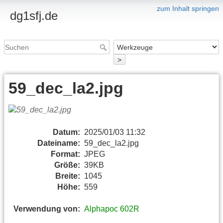
zum Inhalt springen
dg1sfj.de
>
59_dec_la2.jpg
Datum:
2025/01/03 11:32
Dateiname:
59_dec_la2.jpg
Format:
JPEG
Größe:
39KB
Breite:
1045
Höhe:
559
Verwendung von:
Alphapoc 602R