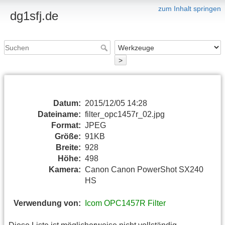
zum Inhalt springen
dg1sfj.de
>
Datum:
2015/12/05 14:28
Dateiname:
filter_opc1457r_02.jpg
Format:
JPEG
Größe:
91KB
Breite:
928
Höhe:
498
Kamera:
Canon Canon PowerShot SX240
HS
Verwendung von:
Icom OPC1457R Filter