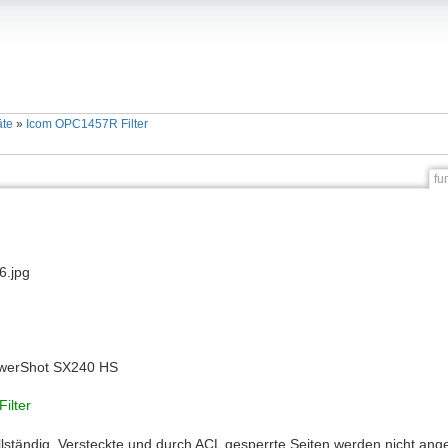
äte
»
Icom OPC1457R Filter
fu
1
6.jpg
werShot SX240 HS
ilter
ollständig. Versteckte und durch ACL gesperrte Seiten werden nicht ange