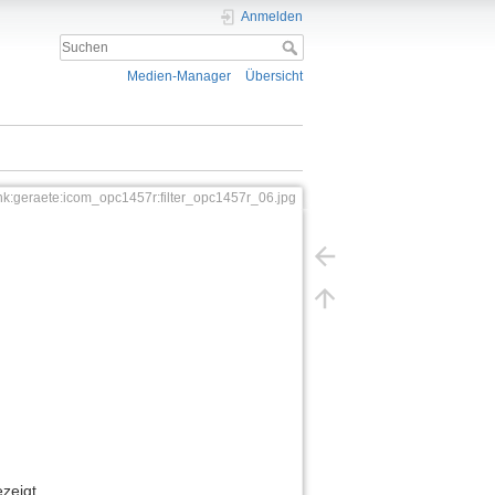
Anmelden
Medien-Manager
Übersicht
nk:geraete:icom_opc1457r:filter_opc1457r_06.jpg
zeigt.