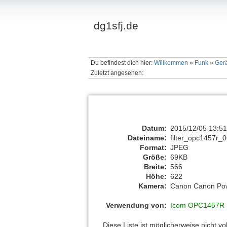
dg1sfj.de
Du befindest dich hier:
Willkommen
»
Funk
»
Ger
Zuletzt angesehen:
Datum:
2015/12/05 13:5
Dateiname:
filter_opc1457r_0
Format:
JPEG
Größe:
69KB
Breite:
566
Höhe:
622
Kamera:
Canon Canon Po
Verwendung von:
Icom OPC1457R F
Diese Liste ist möglicherweise nicht v