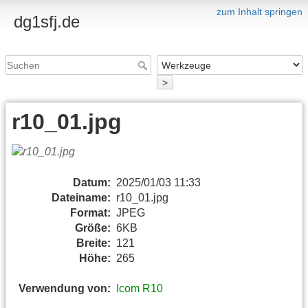
zum Inhalt springen
dg1sfj.de
>
r10_01.jpg
Datum:
2025/01/03 11:33
Dateiname:
r10_01.jpg
Format:
JPEG
Größe:
6KB
Breite:
121
Höhe:
265
Verwendung von:
Icom R10