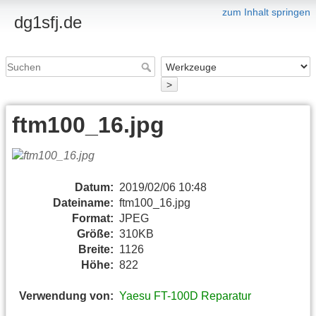
zum Inhalt springen
dg1sfj.de
>
ftm100_16.jpg
Datum:
2019/02/06 10:48
Dateiname:
ftm100_16.jpg
Format:
JPEG
Größe:
310KB
Breite:
1126
Höhe:
822
Verwendung von:
Yaesu FT-100D Reparatur