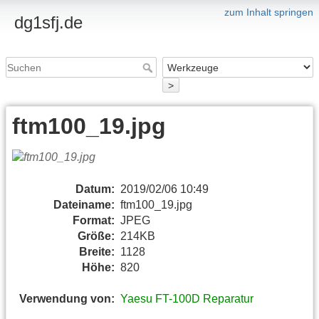
zum Inhalt springen
dg1sfj.de
>
ftm100_19.jpg
Datum:
2019/02/06 10:49
Dateiname:
ftm100_19.jpg
Format:
JPEG
Größe:
214KB
Breite:
1128
Höhe:
820
Verwendung von:
Yaesu FT-100D Reparatur