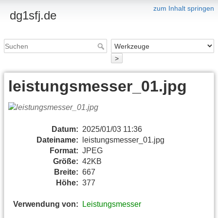
zum Inhalt springen
dg1sfj.de
>
leistungsmesser_01.jpg
Datum:
2025/01/03 11:36
Dateiname:
leistungsmesser_01.jpg
Format:
JPEG
Größe:
42KB
Breite:
667
Höhe:
377
Verwendung von:
Leistungsmesser