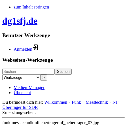
zum Inhalt springen
dg1sfj.de
Benutzer-Werkzeuge
Anmelden
Webseiten-Werkzeuge
Suchen
>
Medien-Manager
Übersicht
Du befindest dich hier:
Willkommen
»
Funk
»
Messtechnik
»
NF
Übertrager für SDR
Zuletzt angesehen:
funk:messtechnik:nfuebertrager:nf_uebertrager_03.jpg