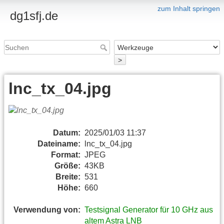
zum Inhalt springen
dg1sfj.de
>
lnc_tx_04.jpg
Datum:
2025/01/03 11:37
Dateiname:
lnc_tx_04.jpg
Format:
JPEG
Größe:
43KB
Breite:
531
Höhe:
660
Verwendung von:
Testsignal Generator für 10 GHz aus
altem Astra LNB