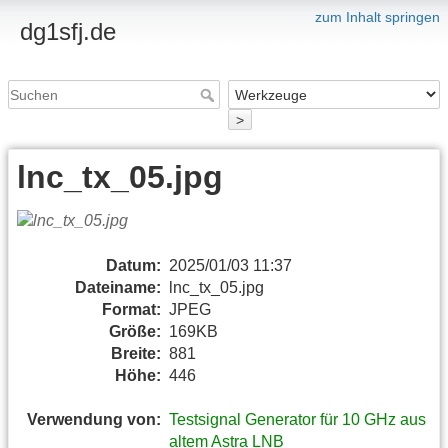
zum Inhalt springen
dg1sfj.de
>
lnc_tx_05.jpg
Datum:
2025/01/03 11:37
Dateiname:
lnc_tx_05.jpg
Format:
JPEG
Größe:
169KB
Breite:
881
Höhe:
446
Verwendung von:
Testsignal Generator für 10 GHz aus
altem Astra LNB