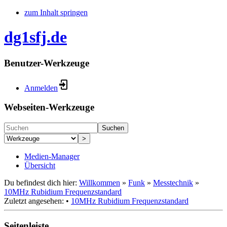
zum Inhalt springen
dg1sfj.de
Benutzer-Werkzeuge
Anmelden
Webseiten-Werkzeuge
Suchen
>
Medien-Manager
Übersicht
Du befindest dich hier:
Willkommen
»
Funk
»
Messtechnik
»
10MHz Rubidium Frequenzstandard
Zuletzt angesehen:
•
10MHz Rubidium Frequenzstandard
Seitenleiste