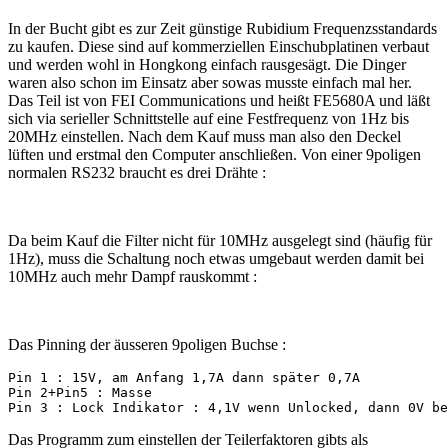
In der Bucht gibt es zur Zeit günstige Rubidium Frequenzsstandards
zu kaufen. Diese sind auf kommerziellen Einschubplatinen verbaut
und werden wohl in Hongkong einfach rausgesägt. Die Dinger
waren also schon im Einsatz aber sowas musste einfach mal her.
Das Teil ist von FEI Communications und heißt FE5680A und läßt
sich via serieller Schnittstelle auf eine Festfrequenz von 1Hz bis
20MHz einstellen. Nach dem Kauf muss man also den Deckel
lüften und erstmal den Computer anschließen. Von einer 9poligen
normalen RS232 braucht es drei Drähte :
Da beim Kauf die Filter nicht für 10MHz ausgelegt sind (häufig für
1Hz), muss die Schaltung noch etwas umgebaut werden damit bei
10MHz auch mehr Dampf rauskommt :
Das Pinning der äusseren 9poligen Buchse :
Pin 1 : 15V, am Anfang 1,7A dann später 0,7A

Pin 2+Pin5 : Masse

Pin 3 : Lock Indikator : 4,1V wenn Unlocked, dann 0V be
Das Programm zum einstellen der Teilerfaktoren gibts als