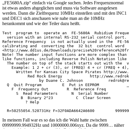
„FE5680A.zip“ einfach via Google suchen. Jedes Frequenznormal
ist etwas anders abgeglichen und muss via Software ausgelesen
werden. Dann die Zielfrequenz 10MHz einstellen und mit den INC1
und DEC1 sich anschauen wie nahe man an die 10MHz
herankommt und wie der Teiler dazu heißt.
Test  program to  operate an  FE-5680A  Rubidium Freque
  version with an internal RS-232 serial control port. 
Reference Frequency  is not actually used in the  FE-56
calibrating and  converting the  32 bit  control word  
<http://www.dd1us.de/Downloads/precise%20reference%20fr
Note! The number input functions are more complex than 
like functions, including Reverse Polish Notation like 
  The number on top of the stack starts out with the  v
    Example: 1 2 + cr (3), or (FREQ) 4 + cr (FREQ + 4),
      Written for Kansas City Space Pirates http://www.
           Red Rock Energy            http://www.redrok
                by Duane C. Johnson           redrok@re
  Q  Quit Program         E  Put in EEPROM            _
    F  Frequency Out        R  Reference Freq          
      S  Read Parameters      N  Serial Number         
        B  Binary 2^23          C  Clear Screen        
          ? Help                                       
  R=50255054.520731Hz F=32F0ADA6642A6600         999999
In meinem Fall war es so das ich die Wahl hatte zwischen
09999999.994932Hz und 10000000.006xyz. Da die 9999… näher