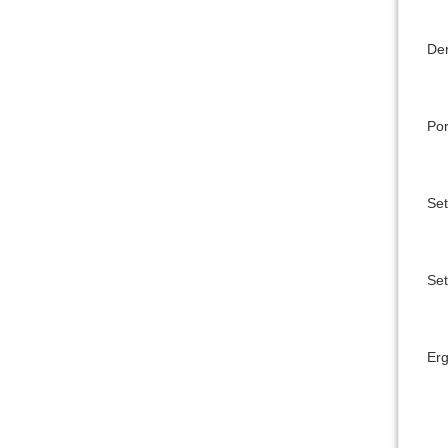
Der
Po
Se
Set
Er