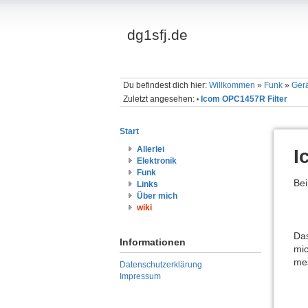
dg1sfj.de
Du befindest dich hier:
Willkommen
»
Funk
»
Ger
Zuletzt angesehen:
Icom OPC1457R Filter
•
Start
Allerlei
I
Elektronik
Funk
Bei
Links
Über mich
wiki
Das
Informationen
mic
me
Datenschutzerklärung
Impressum